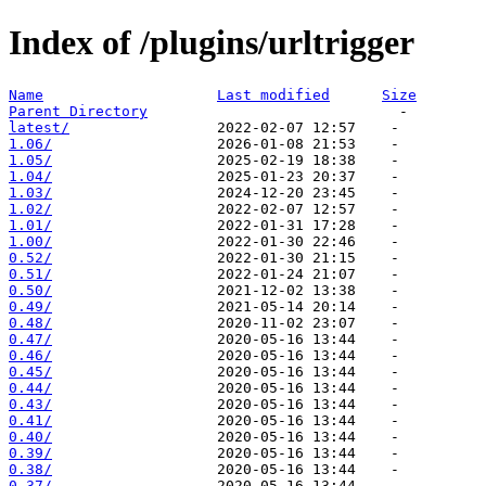
Index of /plugins/urltrigger
Name
Last modified
Size
Parent Directory
latest/
1.06/
1.05/
1.04/
1.03/
1.02/
1.01/
1.00/
0.52/
0.51/
0.50/
0.49/
0.48/
0.47/
0.46/
0.45/
0.44/
0.43/
0.41/
0.40/
0.39/
0.38/
0.37/