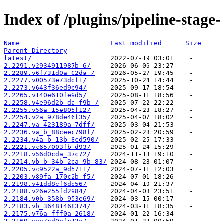
Index of /plugins/pipeline-stag
Name
Last modified
Size
Parent Directory
latest/
2.2291.v2934911987b_6/
2.2289.v6f731d0a_02da_/
2.2277.v00573e73ddf1/
2.2273.v643f36ed9e94/
2.2265.v140e610fe9d5/
2.2258.v4e96d2b_da_f9b_/
2.2255.v56a_15e805f12/
2.2254.v2a_978de46f35/
2.2247.va_423189a_7dff/
2.2236.va_b_88ceec798f/
2.2234.v4a_b_13b_8cd590/
2.2221.vc657003fb_d93/
2.2218.v56d0cda_37c72/
2.2214.vb_b_34b_2ea_9b_83/
2.2205.vc9522a_9d5711/
2.2203.v89fa_170c2b_f5/
2.2198.v41dd8ef6dd56/
2.2188.v26e255fd2984/
2.2184.v0b_358b_953e69/
2.2183.vb_36481468374/
2.2175.v76a_fff0a_2618/
2.2169.vee7cd0efc13e/