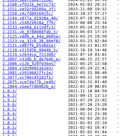
2.2168.vf921b_4e72c73/
2.2151.ve32c9d209a_3f/
2.2150.v4cfd8916915c/
2.2144.v077a_d1928a_40/
2.2141.v5402e818a_779/
2.2133.ve46a_6113dfc3/
2.2131.vb_9788088fdb_5/
2.2125.vddb_a_44a_d605e/
2.2123.va_31cb_3b_80ef8/
2.2121.vd87fb_6536d1e/
2.2118.v31fd5b_9944b_5/
2.2114.v2654ca_721309/
2.2097.v33db_b_de764b_e/
2.2086.v12b_420f036e5/
2.2084.v1d2999534103/
2.2081.v3919681ffc1e/
2.2077.vc78ec45162f1/
2.2075.vce74e77b_ce40/
2.2064.v5eef7d0982b_e/
1.9.3/
1.9.2/
1.9.1/
1.9.0/
1.8.5/
1.8.4/
1.8.3/
1.8.2/
1.8.1/
1.8.0/