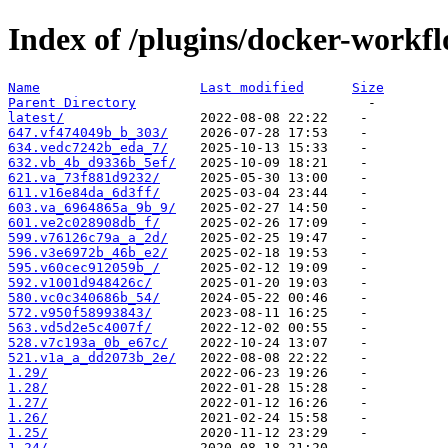
Index of /plugins/docker-workf
Name
Last modified
Size
Parent Directory
latest/
647.vf474049b_b_303/
634.vedc7242b_eda_7/
632.vb_4b_d9336b_5ef/
621.va_73f881d9232/
611.v16e84da_6d3ff/
603.va_6964865a_9b_9/
601.ve2c028908db_f/
599.v76126c79a_a_2d/
596.v3e6972b_46b_e2/
595.v60cec912059b_/
592.v1001d948426c/
580.vc0c340686b_54/
572.v950f58993843/
563.vd5d2e5c4007f/
528.v7c193a_0b_e67c/
521.v1a_a_dd2073b_2e/
1.29/
1.28/
1.27/
1.26/
1.25/
1.24/