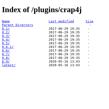
Index of /plugins/crap4j
Name
Last modified
Size
Parent Directory
0.1/
0.2/
0.3/
0.4/
0.5/
0.6.1/
0.6/
0.7/
0.8/
0.9/
latest/