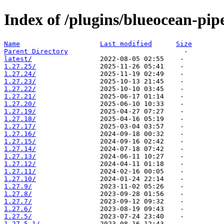
Index of /plugins/blueocean-pip
Name
Last modified
Size
Parent Directory
latest/
1.27.25/
1.27.24/
1.27.23/
1.27.22/
1.27.21/
1.27.20/
1.27.19/
1.27.18/
1.27.17/
1.27.16/
1.27.15/
1.27.14/
1.27.13/
1.27.12/
1.27.11/
1.27.10/
1.27.9/
1.27.8/
1.27.7/
1.27.6/
1.27.5/
1.27.5.1/